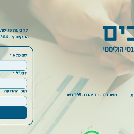
לקביעת פגישת י
התקשר/י -
-304
שם מלא
*
דוא"ל
*
תוכן ההודעה
משרדנו - בר יהודה 195 נשר
לצוות